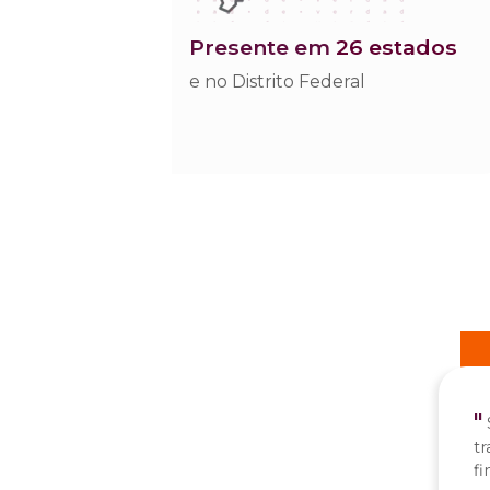
presente em
26 estados
e no Distrito Federal
"
o e minha esposa, Dra.
 para que existisse no
t
em ultrassonografia para
fi