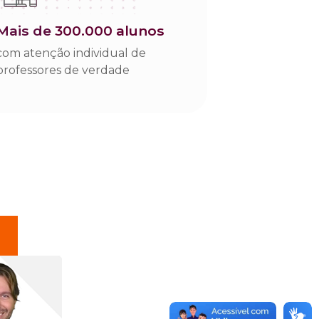
mais de
300.000 alunos
com atenção individual de
professores de verdade
"
Quem quer fazer um curso a distânc
graduação, extensão ou pós-graduação
Unyleya! Você vai ter excelentes prof