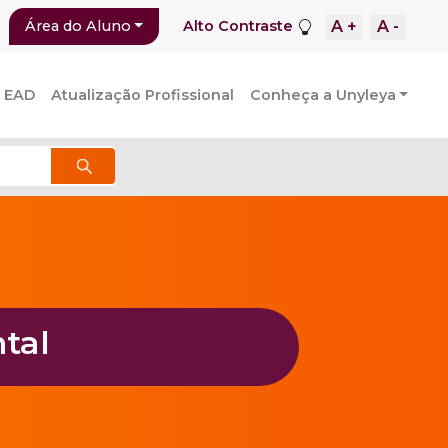
A +
A -
Área do Aluno
Alto Contraste
 EAD
Atualização Profissional
Conheça a Unyleya
tal