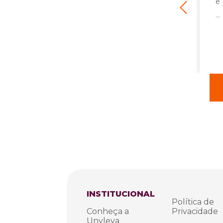
ista chegou! Obrigada
e
...
Alexandre Dourado
o de
Ultrassonografia para
Fisioterapeutas
INSTITUCIONAL
Política de
Conheça a
Privacidade
Unyleya