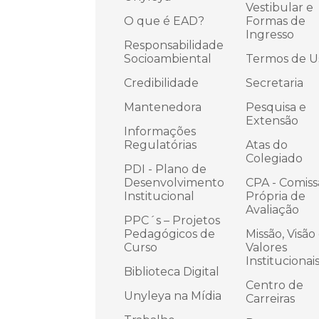
Vestibular e
O que é EAD?
Formas de
Ingresso
Responsabilidade
Socioambiental
Termos de U
Credibilidade
Secretaria
Mantenedora
Pesquisa e
Extensão
Informações
Regulatórias
Atas do
Colegiado
PDI - Plano de
Desenvolvimento
CPA - Comis
Institucional
Própria de
Avaliação
PPC´s – Projetos
Pedagógicos de
Missão, Visão
Curso
Valores
Institucionai
Biblioteca Digital
Centro de
Unyleya na Mídia
Carreiras