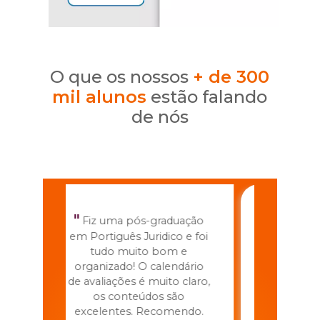
o que os nossos
+ de 300
mil alunos
estão falando
de nós
"
"
ação
Entro em contato para
Fiz e
e foi
parabenizar e agradecer
curso 
e
pelo excelente
chegou 
ário
atendimento, cordialidade,
Vou ini
laro,
respeito e atenção
pós na 
prestado pela
a
ndo.
colaboradora Luana,