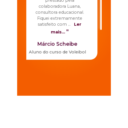
de
prestado pela
ós-
colaboradora Luana,
Ludmi
em
consultora educacional.
Aluna do
er
Fiquei extremamente
Prát
satisfeito com
...
Ler
"
mais...
Márcio Scheibe
a
Aluno do curso de
Voleibol