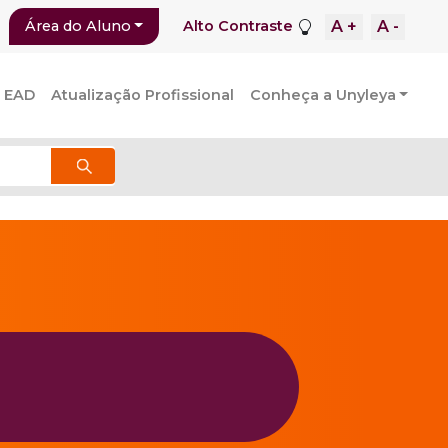
A +
A -
Área do Aluno
Alto Contraste
 EAD
Atualização Profissional
Conheça a Unyleya