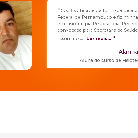
Sou fisioterapeuta formada pela Universidade
ederal de Pernambuco e fiz minha pós-graduação
 Fisioterapia Respiratória. Recentemente fui
onvocada pela Secretaria de Saúde do Estado para
"
ssumir o
...
Ler mais...
Alanna Vasconcelos
Aluna do curso de
Fisioterapia Respiratória