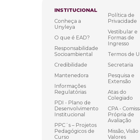
INSTITUCIONAL
Política de
Conheça a
Privacidade
Unyleya
Vestibular e
O que é EAD?
Formas de
Ingresso
Responsabilidade
Socioambiental
Termos de U
Credibilidade
Secretaria
Mantenedora
Pesquisa e
Extensão
Informações
Regulatórias
Atas do
Colegiado
PDI - Plano de
Desenvolvimento
CPA - Comis
Institucional
Própria de
Avaliação
PPC´s – Projetos
Pedagógicos de
Missão, Visão
Curso
Valores