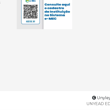
s
Unyleya
UNYEAD ED