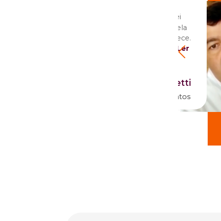
"
á quase 18 anos e optei
distância na Unyleya pela
F
ue a instituição me oferece.
em
s-graduação em Der
...
Ler
c
a
Ronaldo Benetti
tologia em Cães e Gatos